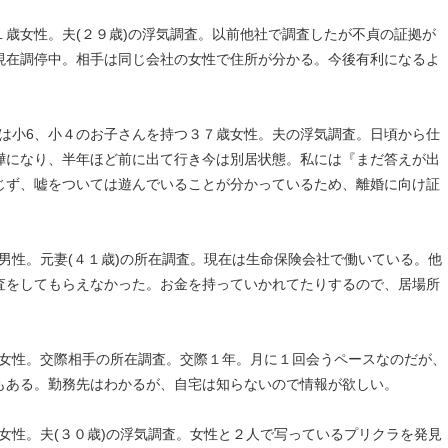
歳女性。夫(２９歳)の浮気調査。以前他社で調査したが不貞の証拠が
現在調停中。相手は同じ会社の女性で住所が分かる。今後有利になるよ
者は小6、小４のお子さんを持つ３７歳女性。夫の浮気調査。日頃から仕
嘩になり、半年ほど前に出て行き今は別居状態。私には『まだ答えが出
じず、嘘をついては遊んでいることが分かっているため、離婚に向け証
歳男性。元妻(４１歳)の所在調査。現在は生命保険会社で働いている。他
査をしてもらえなかった。お金を持っていかれてたりするので、居場所
代女性。交際相手の所在調査。交際１年。月に１回会うペースなのだが、
もある。勤務先はわかるが、自宅は知らないので情報が欲しい。
代女性。夫(３０歳)の浮気調査。女性と２人で写っているプリクラを発見