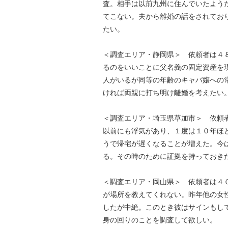
査。相手は以前九州に住んでいたよう
てこない。夫から離婚の話をされてお
たい。
＜調査エリア・静岡県＞ 依頼者は４
るのをいいことに父名義の固定資産を
人がいるが同等の年齢のキャバ嬢への
ければ両親に打ち明け離婚を考えたい
＜調査エリア・埼玉県草加市＞ 依頼者
以前にも浮気があり、１度は１０年ほ
うで帰宅が遅くなることが増えた。今
る。その時のために証拠を持っておき
＜調査エリア・岡山県＞ 依頼者は４０
が場所を教えてくれない。昨年他の女
したが中絶。このとき彼はサインもし
身の回りのことを調査して欲しい。