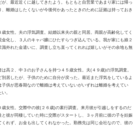
だが、最近近くに越してきたよう。もともと自営業であまり家には帰っ
り、離婚はしたくないが今後何かあったときのために証拠は持っておき
８歳女性。夫の浮気調査。結婚以来夫の親と同居。両親が高齢化してく
現金化し、３人のキャバ嬢にひたすらつぎ込んでいる。我が家にも娘２
常識外れた金遣いに、調査し立ち直ってくれれば嬉しいがその余地も無
。
は高２、中３のお子さんを持つ４５歳女性。夫(４９歳)の浮気調査。
ど別居したが、子供のために自分が戻った。最近また浮気をしているよ
は子供が思春期なので離婚は考えていないがいずれは離婚を考えてい
たい。
歳女性。交際中の彼(２６歳)の素行調査。来月彼が引越しをするのだ
性と彼が同棲していた時に交際がスタートし、３ヶ月前に彼の子を妊娠
てくれず、お金も出してくれなかった。勤務先は同じ会社なので、彼の