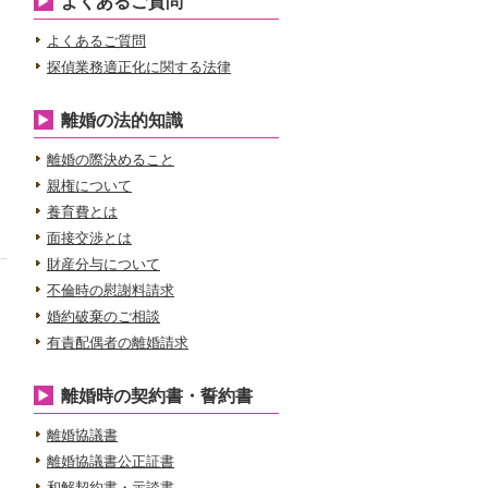
よくあるご質問
よくあるご質問
探偵業務適正化に関する法律
離婚の法的知識
離婚の際決めること
親権について
養育費とは
面接交渉とは
］
財産分与について
不倫時の慰謝料請求
婚約破棄のご相談
有責配偶者の離婚請求
離婚時の契約書・誓約書
離婚協議書
離婚協議書公正証書
和解契約書・示談書