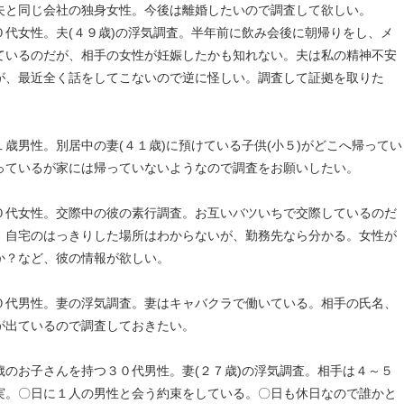
夫と同じ会社の独身女性。今後は離婚したいので調査して欲しい。
代女性。夫(４９歳)の浮気調査。半年前に飲み会後に朝帰りをし、メ
ているのだが、相手の女性が妊娠したかも知れない。夫は私の精神不安
が、最近全く話をしてこないので逆に怪しい。調査して証拠を取りた
歳男性。別居中の妻(４１歳)に預けている子供(小５)がどこへ帰ってい
っているが家には帰っていないようなので調査をお願いしたい。
０代女性。交際中の彼の素行調査。お互いバツいちで交際しているのだ
。自宅のはっきりした場所はわからないが、勤務先なら分かる。女性が
か？など、彼の情報が欲しい。
０代男性。妻の浮気調査。妻はキャバクラで働いている。相手の氏名、
が出ているので調査しておきたい。
のお子さんを持つ３０代男性。妻(２７歳)の浮気調査。相手は４～５
実。〇日に１人の男性と会う約束をしている。〇日も休日なので誰かと