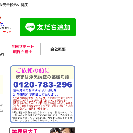
料金完全後払い制度
次
へ
］