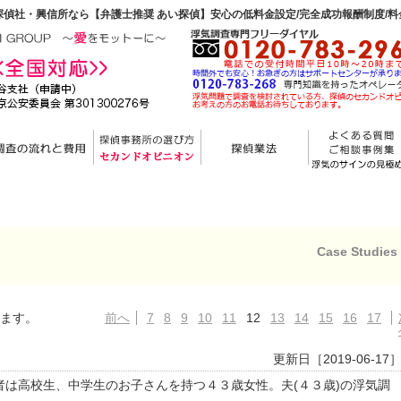
偵社・興信所なら【弁護士推奨 あい探偵】安心の低料金設定/完全成功報酬制度/
Case Studies
います。
前へ
7
8
9
10
11
12
13
14
15
16
17
更新日［2019-06-17
は高校生、中学生のお子さんを持つ４３歳女性。夫(４３歳)の浮気調