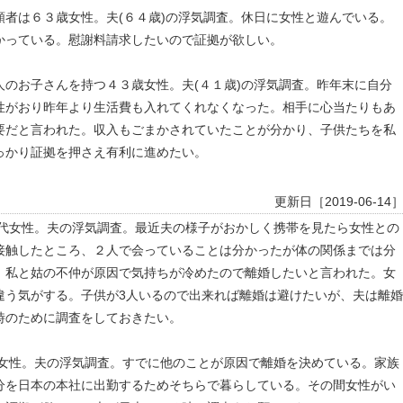
者は６３歳女性。夫(６４歳)の浮気調査。休日に女性と遊んでいる。
かっている。慰謝料請求したいので証拠が欲しい。
のお子さんを持つ４３歳女性。夫(４１歳)の浮気調査。昨年末に自分
性がおり昨年より生活費も入れてくれなくなった。相手に心当たりもあ
要だと言われた。収入もごまかされていたことが分かり、子供たちを私
っかり証拠を押さえ有利に進めたい。
更新日［2019-06-14
0代女性。夫の浮気調査。最近夫の様子がおかしく携帯を見たら女性との
接触したところ、２人で会っていることは分かったが体の関係までは分
、私と姑の不仲が原因で気持ちが冷めたので離婚したいと言われた。女
違う気がする。子供が3人いるので出来れば離婚は避けたいが、夫は離婚
時のために調査をしておきたい。
歳女性。夫の浮気調査。すでに他のことが原因で離婚を決めている。家族
分を日本の本社に出勤するためそちらで暮らしている。その間女性がい