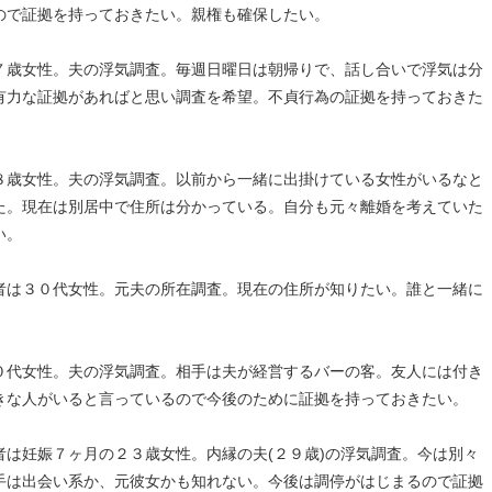
ので証拠を持っておきたい。親権も確保したい。
７歳女性。夫の浮気調査。毎週日曜日は朝帰りで、話し合いで浮気は分
有力な証拠があればと思い調査を希望。不貞行為の証拠を持っておきた
８歳女性。夫の浮気調査。以前から一緒に出掛けている女性がいるなと
た。現在は別居中で住所は分かっている。自分も元々離婚を考えていた
い。
者は３０代女性。元夫の所在調査。現在の住所が知りたい。誰と一緒に
０代女性。夫の浮気調査。相手は夫が経営するバーの客。友人には付き
きな人がいると言っているので今後のために証拠を持っておきたい。
は妊娠７ヶ月の２３歳女性。内縁の夫(２９歳)の浮気調査。今は別々
手は出会い系か、元彼女かも知れない。今後は調停がはじまるので証拠