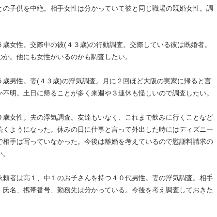
との子供を中絶。相手女性は分かっていて彼と同じ職場の既婚女性。調
歳女性。交際中の彼(４３歳)の行動調査。交際している彼は既婚者。
のか。他にも女性がいるのかも調査したい。
歳男性。妻(４３歳)の浮気調査。月に２回ほど大阪の実家に帰ると言
か不明。土日に帰ることが多く来週や３連休も怪しいので調査したい。
０歳女性。夫の浮気調査。友達もいなく、これまで飲みに行くことなど
続くようになった。休みの日に仕事と言って外出した時にはディズニー
で相手は写っていなかった。今後は離婚を考えているので慰謝料請求の
い。
依頼者は高１、中１のお子さんを持つ４０代男性。妻の浮気調査。相手
。氏名、携帯番号、勤務先は分かっている。今後を考え調査しておきた