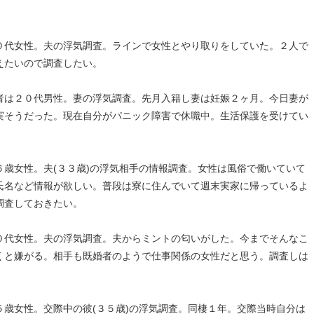
０代女性。夫の浮気調査。ラインで女性とやり取りをしていた。２人で
えたいので調査したい。
者は２０代男性。妻の浮気調査。先月入籍し妻は妊娠２ヶ月。今日妻が
実そうだった。現在自分がパニック障害で休職中。生活保護を受けてい
。
歳女性。夫(３３歳)の浮気相手の情報調査。女性は風俗で働いていて
氏名など情報が欲しい。普段は寮に住んでいて週末実家に帰っているよ
調査しておきたい。
０代女性。夫の浮気調査。夫からミントの匂いがした。今までそんなこ
くと嫌がる。相手も既婚者のようで仕事関係の女性だと思う。調査しは
歳女性。交際中の彼(３５歳)の浮気調査。同棲１年。交際当時自分は